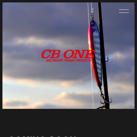
メ
イ
ン
コ
ン
テ
ン
ツ
へ
移
動