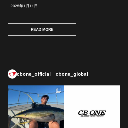
2025年1月11日
投稿日
READ MORE
cbone_official
cbone_global