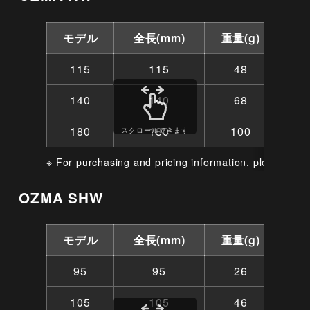
モデル
全長(mm)
重量(g)
115
115
48
140
140
68
180
180
100
スクロールできます
※ For purchasing and pricing information, please cont
OZMA SHW
モデル
全長(mm)
重量(g)
95
95
26
105
105
46