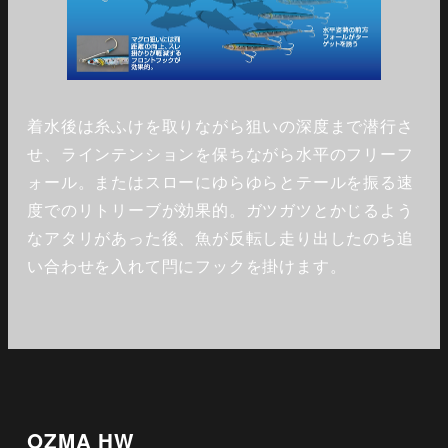
着水後は糸ふけを取りながら狙いの深度まで潜行さ
せ、ラインテンションを保ちながら水平のフリーフ
ォール。またはスローにゆらゆらとテールを振る速
度でのリトリーブが効果的。ガツガツとかじるよう
なアタリがあった後、魚が反転し走り出したのち追
い合わせを入れて閂にフックを掛けます。
OZMA HW